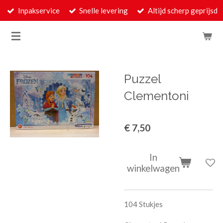
Inpakservice
Snelle levering
Altijd scherp geprijsd
Ga
direct
naar
de
hoofdinhoud
Puzzel
Clementoni
€ 7,50
In
winkelwagen
104 Stukjes