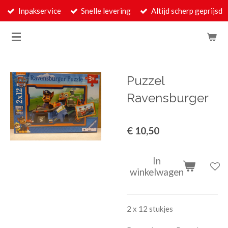
Inpakservice
Snelle levering
Altijd scherp geprijsd
Ga
direct
naar
de
hoofdinhoud
Puzzel
Ravensburger
€ 10,50
In
winkelwagen
2 x 12 stukjes