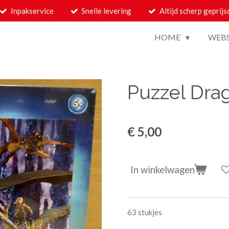
Inpakservice
Snelle levering
Altijd scherp geprijs
HOME
WEB
Puzzel Dra
€ 5,00
In winkelwagen
63 stukjes