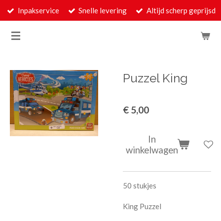
Inpakservice
Snelle levering
Altijd scherp geprijsd
Ga
direct
naar
de
hoofdinhoud
Puzzel King
€ 5,00
In
winkelwagen
50 stukjes
King Puzzel