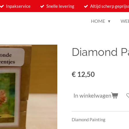
Inpakservice
Snelle levering
Altijd scherp geprijs
HOME
WE
Diamond P
€ 12,50
In winkelwagen
Diamond Painting