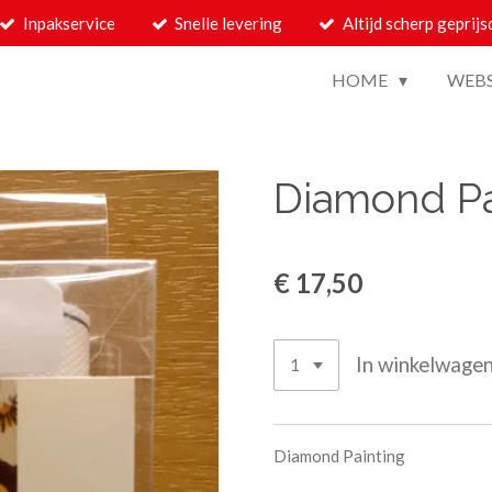
Inpakservice
Snelle levering
Altijd scherp geprijs
HOME
WEB
Diamond Pa
€ 17,50
In winkelwage
Diamond Painting