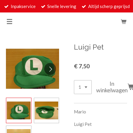
Inpakservice
Snelle levering
Altijd scherp geprijsd
Ga
direct
naar
de
hoofdinhoud
Luigi Pet
€ 7,50
In
winkelwagen
Mario
Luigi Pet