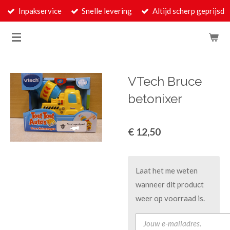
Inpakservice
Snelle levering
Altijd scherp geprijsd
Ga
direct
naar
de
hoofdinhoud
VTech Bruce
betonixer
€ 12,50
Laat het me weten
wanneer dit product
weer op voorraad is.