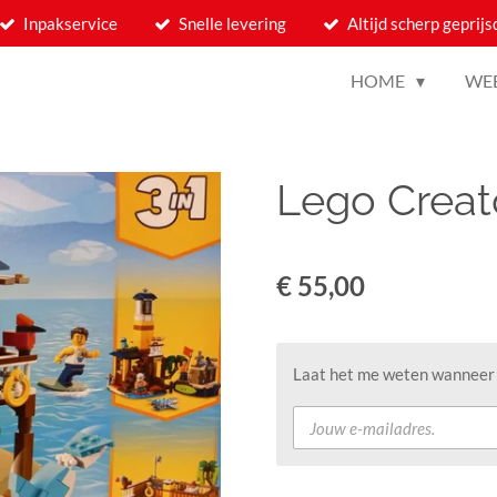
Inpakservice
Snelle levering
Altijd scherp geprijs
HOME
WE
Lego Creat
€ 55,00
Laat het me weten wanneer d