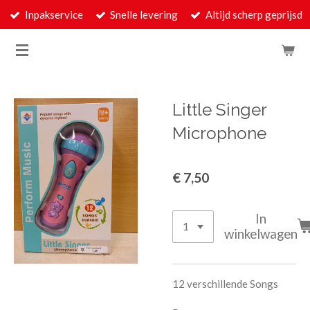
Inpakservice
Snelle levering
Altijd scherp geprijsd
Ga
direct
naar
de
hoofdinhoud
Little Singer
Microphone
€ 7,50
In
winkelwagen
12 verschillende Songs