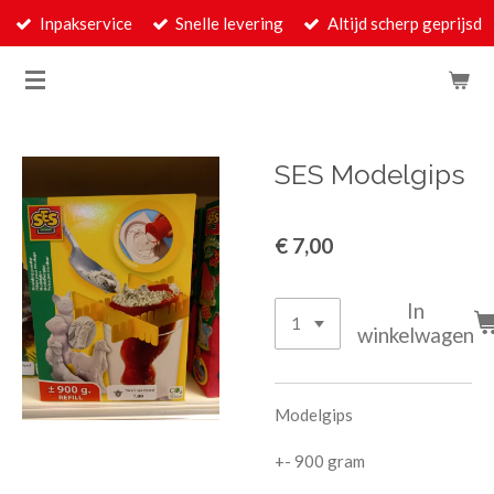
Inpakservice
Snelle levering
Altijd scherp geprijsd
Ga
direct
naar
de
hoofdinhoud
SES Modelgips
€ 7,00
In
winkelwagen
Modelgips
+- 900 gram