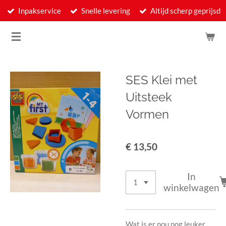
Inpakservice
Snelle levering
Altijd scherp geprijsd
Ga
direct
naar
de
hoofdinhoud
SES Klei met
Uitsteek
Vormen
€ 13,50
In
winkelwagen
Wat is er nou nog leuker