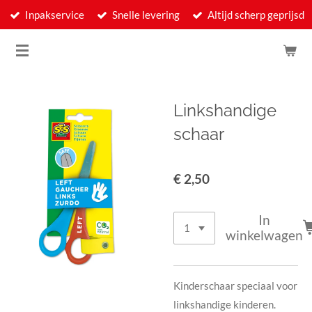
Inpakservice
Snelle levering
Altijd scherp geprijsd
Ga
direct
naar
de
hoofdinhoud
Linkshandige
schaar
€ 2,50
In
winkelwagen
Kinderschaar speciaal voor
linkshandige kinderen.