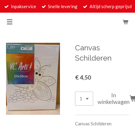
Inpakservice
Snelle levering
Altijd scherp geprijsd
Ga
direct
naar
de
hoofdinhoud
Canvas
Schilderen
€ 4,50
In
winkelwagen
Canvas Schilderen