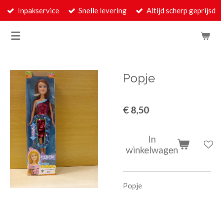
Inpakservice
Snelle levering
Altijd scherp geprijsd
Ga
direct
naar
de
hoofdinhoud
Popje
€ 8,50
In
winkelwagen
Popje