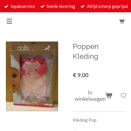
Inpakservice
Snelle levering
Altijd scherp geprijsd
Ga
direct
naar
de
hoofdinhoud
Poppen
Kleding
€ 9,00
In
winkelwagen
Kleding Pop