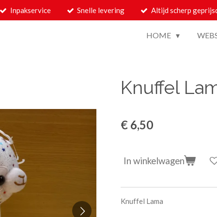
Inpakservice
Snelle levering
Altijd scherp geprijs
HOME
WEB
Knuffel La
€ 6,50
In winkelwagen
Knuffel Lama