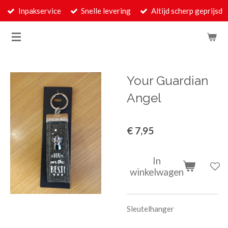
Inpakservice
Snelle levering
Altijd scherp geprijsd
Ga
direct
naar
de
hoofdinhoud
Your Guardian
Angel
€ 7,95
In
winkelwagen
Sleutelhanger