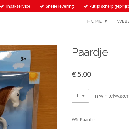
Inpakservice
Snelle levering
Altijd scherp geprijs
HOME
WEB
Paardje
€ 5,00
In winkelwage
Wit Paardje