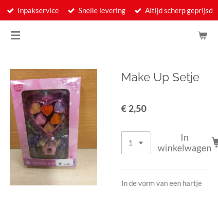
Inpakservice
Snelle levering
Altijd scherp geprijsd
Ga
direct
naar
de
hoofdinhoud
Make Up Setje
€ 2,50
In
winkelwagen
In de vorm van een hartje