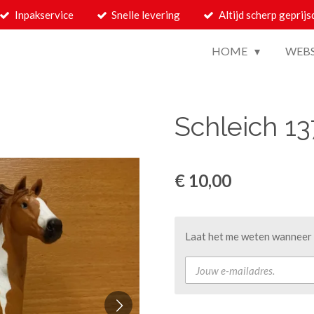
Inpakservice
Snelle levering
Altijd scherp geprijs
HOME
WEB
Schleich 1
€ 10,00
Laat het me weten wanneer d