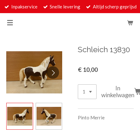
Inpakservice
Snelle levering
Altijd scherp geprijsd
Ga
direct
naar
de
hoofdinhoud
Schleich 13830
€ 10,00
In
winkelwagen
Pinto Merrie