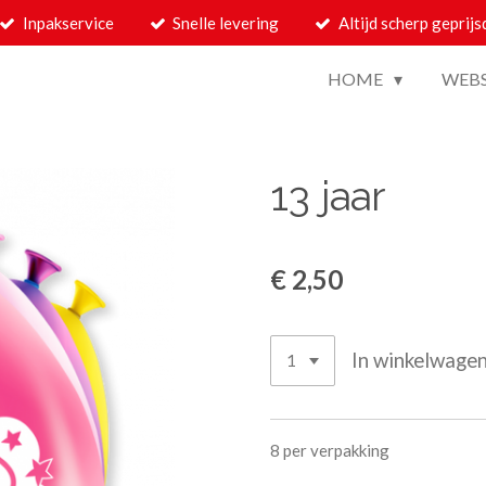
Inpakservice
Snelle levering
Altijd scherp geprijs
HOME
WEB
13 jaar
€ 2,50
In winkelwage
8 per verpakking