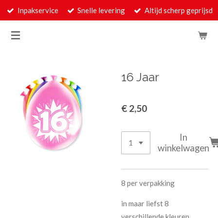
Inpakservice
Snelle levering
Altijd scherp geprijsd
Ga
direct
naar
de
hoofdinhoud
16 Jaar
€ 2,50
In
winkelwagen
8 per verpakking
in maar liefst 8
verschillende kleuren