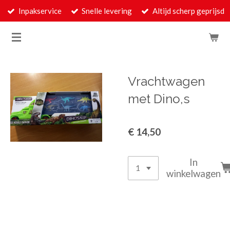
Inpakservice
Snelle levering
Altijd scherp geprijsd
Ga
direct
naar
de
hoofdinhoud
Vrachtwagen
met Dino,s
€ 14,50
In
winkelwagen