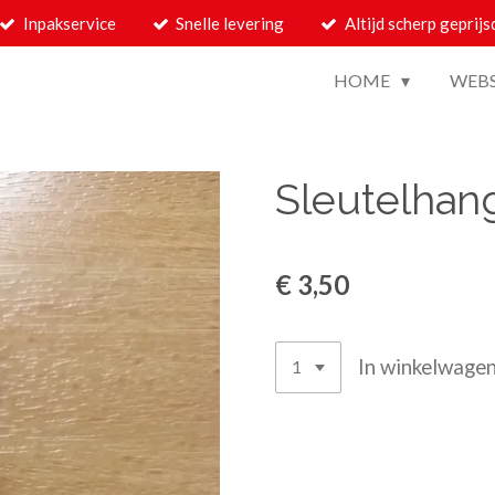
Inpakservice
Snelle levering
Altijd scherp geprijs
HOME
WEB
Sleutelhan
€ 3,50
In winkelwage